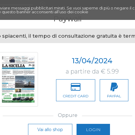
r inviare messaggi pubblicitari mirati. Se vuoi saperne di più o negare il 
 questo banner acconsenti all’uso dei cookie
Paywall
spiacenti, il tempo di consultazione gratuita è ter
13/04/2024
a partire da € 5.99
CREDIT CARD
PAYPAL
Oppure
Vai allo shop
LOGIN