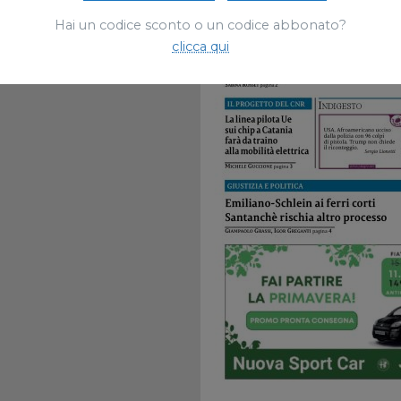
Hai un codice sconto o un codice abbonato?
clicca qui