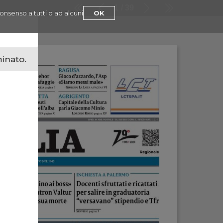
1
39
consenso a tutti o ad alcuni
OK
minato.