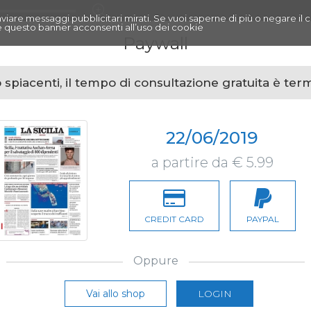
r inviare messaggi pubblicitari mirati. Se vuoi saperne di più o negare il 
 questo banner acconsenti all’uso dei cookie
Paywall
spiacenti, il tempo di consultazione gratuita è ter
22/06/2019
a partire da € 5.99
CREDIT CARD
PAYPAL
Oppure
Vai allo shop
LOGIN