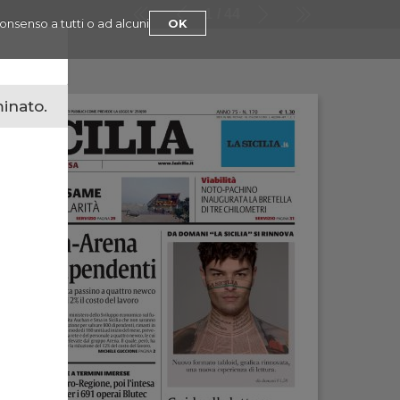
1
44
consenso a tutti o ad alcuni
OK
minato.