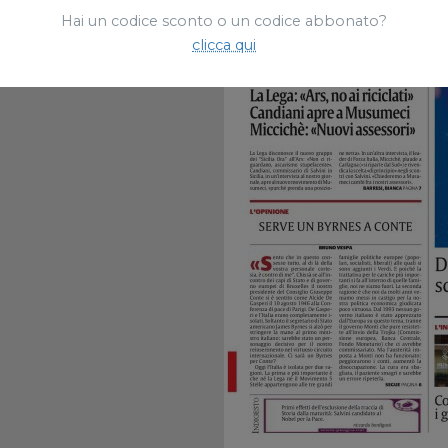
Hai un codice sconto o un codice abbonato?
clicca qui