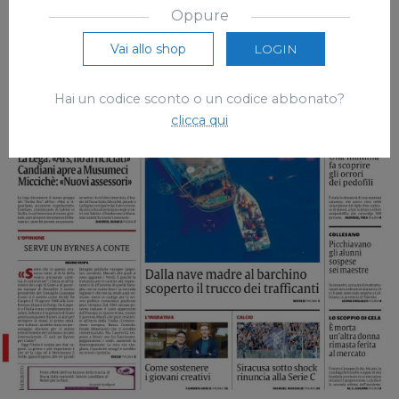
Oppure
Vai allo shop
LOGIN
Hai un codice sconto o un codice abbonato?
clicca qui