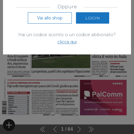
Oppure
Vai allo shop
LOGIN
Hai un codice sconto o un codice abbonato?
clicca qui
1
64