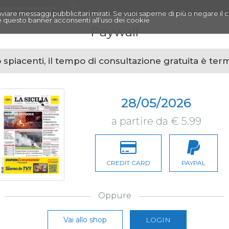
r inviare messaggi pubblicitari mirati. Se vuoi saperne di più o negare il 
 questo banner acconsenti all’uso dei cookie
Paywall
spiacenti, il tempo di consultazione gratuita è ter
28/05/2026
a partire da € 5.99
CREDIT CARD
PAYPAL
Oppure
Vai allo shop
LOGIN