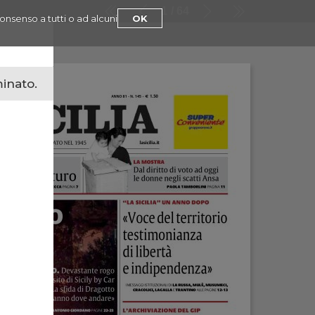
1
64
consenso a tutti o ad alcuni
OK
minato.