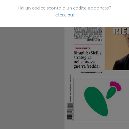
Hai un codice sconto o un codice abbonato?
clicca qui