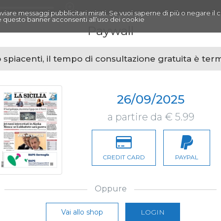
r inviare messaggi pubblicitari mirati. Se vuoi saperne di più o negare il 
 questo banner acconsenti all’uso dei cookie
Paywall
spiacenti, il tempo di consultazione gratuita è ter
26/09/2025
a partire da € 5.99
CREDIT CARD
PAYPAL
Oppure
Vai allo shop
LOGIN