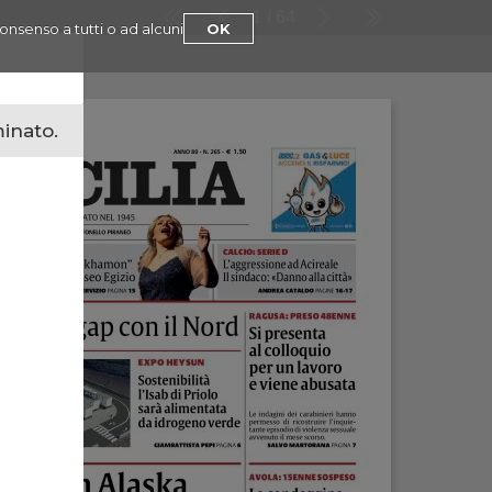
1
64
consenso a tutti o ad alcuni
OK
minato.