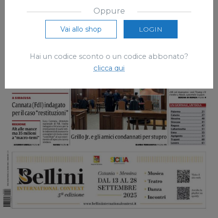
Oppure
Vai allo shop
LOGIN
Hai un codice sconto o un codice abbonato?
clicca qui