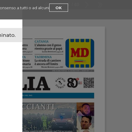
1
40
consenso a tutti o ad alcuni
OK
minato.