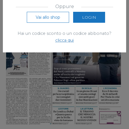
Oppure
Vai allo shop
LOGIN
Hai un codice sconto o un codice abbonato?
clicca qui